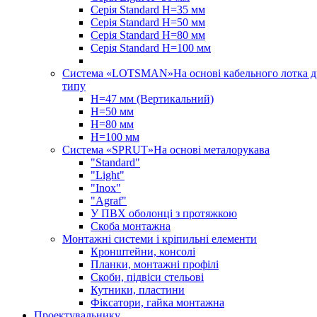
Серія Standard Н=35 мм
Серія Standard Н=50 мм
Серія Standard Н=80 мм
Серія Standard Н=100 мм
Система «LOTSMAN»
На основі кабельного лотка 
типу
Н=47 мм (Вертикальний)
Н=50 мм
Н=80 мм
Н=100 мм
Система «SPRUT»
На основі металорукава
"Standard"
"Light"
"Inox"
"Agraf"
У ПВХ оболонці з протяжкою
Скоба монтажна
Монтажні системи і кріпильні елементи
Кронштейни, консолі
Планки, монтажні профілі
Скоби, підвіси стельові
Кутники, пластини
Фіксатори, гайка монтажна
Проектувальнику