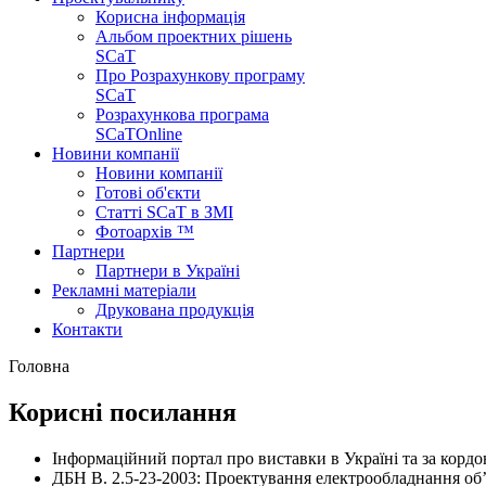
Корисна інформація
Альбом проектних рішень
SCaT
Про Розрахункову програму
SCaT
Розрахункова програма
SCaT
Online
Новини компанії
Новини компанії
Готові об'єкти
Статті SCaT в ЗМІ
Фотоархів ™
Партнери
Партнери в Україні
Рекламні матеріали
Друкована продукція
Контакти
Головна
Корисні посилання
Інформаційний портал про виставки в Україні та за корд
ДБН В. 2.5-23-2003: Проектування електрообладнання об’