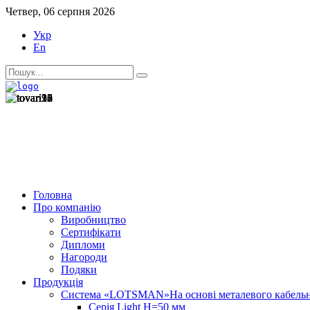
Четвер, 06 серпня 2026
Укр
En
Головна
Про компанію
Виробництво
Сертифікати
Дипломи
Нагороди
Подяки
Продукція
Система «LOTSMAN»
На основі металевого кабель
Серія Light H=50 мм